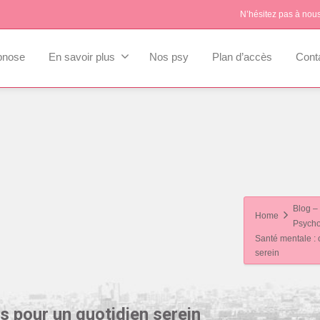
N’hésitez pas à nou
pnose
En savoir plus
Nos psy
Plan d’accès
Cont
Blog – 
Home
Psycho
Santé mentale : 
serein
s pour un quotidien serein