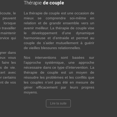
Thérapie
de couple
écoute, le
La thérapie de couple est une occasion de
t peuvent
mieux se comprendre soi-même en
s lorsque
relation et de grandir ensemble vers un
 travailler
avenir meilleur. La thérapie de couple vise
maintenir
le développement d’une dynamique
ervice qui
harmonieuse et d’entraide et permet au
couple de s’aider mutuellement à guérir
de vieilles blessures relationnelles.
gner dans
eux vous
Nos interventions sont basées sur
faire les
l’approche systémique, une approche
fs de vie.
nécessaire dans ce type d’intervention. La
cert avec
thérapie de couple est un moyen de
r certains
résoudre les problèmes et les conflits que
nt de vos
les couples n’ont pas été en mesure de
gérer efficacement par leurs propres
moyens.
Lire la suite