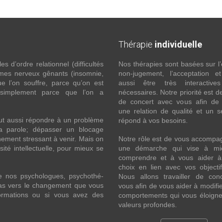
Thérapie
individuelle
 d’ordre relationnel (difficultés
Nos thérapies sont basées sur l’
ômes nerveux gênants (insomnie,
non-jugement, l’acceptation e
l’on souffre, parce qu’on est
aussi être très interactive
 simplement parce que l’on a
nécessaires. Notre priorité est de
de concert avec vous afin de 
une relation de qualité et un s
ut aussi répondre à un problème
répond à vos besoins.
la parole; dépasser un blocage
ement stressant à venir. Mais on
Notre rôle est de vous accompa
ité intellectuelle, pour mieux se
une démarche qui vise à mi
comprendre et à vous aider à 
choix en lien avec vos objecti
e nos psychologues, psychothé-
Nous allons travailler de con
 pas vers le changement que vous
vous afin de vous aider à modifie
formations ou si vous avez des
comportements qui vous éloigne
valeurs profondes.