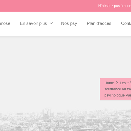
N’hésitez pas à nou
pnose
En savoir plus
Nos psy
Plan d’accès
Cont
Home
Les th
souffrance au tr
psychologue Par