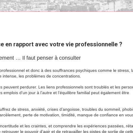
au travail
e en rapport avec votre vie professionnelle ?
ement … Il faut penser à consulter
souffrance au travail
 professionnel et donc à des souffrances psychiques comme le stress, l
gue intense, les problèmes de concentrations.
souffrance au travail
es peuvent perdurer. Les liens professionnels sont troublés et les pers
s emplois d’un jour à l’autre et l’équilibre familial peut également être
vail souffrance au travail
ffrez de stress, anxiété, crises d’angoisse, troubles du sommeil, phobi
harcèlement, perte de motivation, timidité, manque de confiance en vou
certitude et les craintes, et comprendre les expériences passées, rétab
retrouver le pouvoir d’agir et de retravailler les pistes de sortie de cett