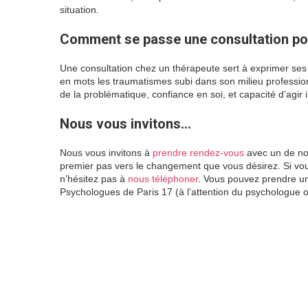
situation.
Comment se passe une consultation pou
Une consultation chez un thérapeute sert à exprimer ses d
en mots les traumatismes subi dans son milieu profession
de la problématique, confiance en soi, et capacité d’ag
Nous vous invitons…
souffrance au tra
Nous vous invitons à
prendre rendez-vous
avec un de nos
premier pas vers le changement que vous désirez. Si vou
n’hésitez pas à
nous téléphoner
. Vous pouvez prendre u
Psychologues de Paris 17 (à l’attention du psychologue 
travail
thérapie individuelle psychologique par
psychologue aix
en provence
click
here
psychologue
aix
en
provence
click
here
psychologue
aix
en provence
click here
psychologue
paris
click here
psychologue
marseille
click
here
psychologue marseille
click here
ps
paris
14
psychologue
la reunion
psychologue
reunion
psychologue colmar
psychologue
lille
psychologue
nice
psychologue paris
3
psychologue
paris
19
psychologue
nouvelle
caledonie
psychologue
guadeloupe
psychol
lyon
psychologue marseille
psychologue marseille