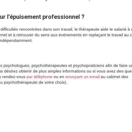
r l’épuisement professionnel ?
ifficultés rencontrées dans son travail, le thérapeute aide le salarié à
nel et à retrouver du sens aux événements en replaçant le travail au 
ir indépendamment.
souffrance au travail souffrance au travail
vail
 psychologues, psychothérapeutes et psychopraticiens afin de faire u
s désirez obtenir de plus amples informations ou si vous avez des que
n rendez-vous
par téléphone
ou en
envoyant un email
au cabinet des
ou psychothérapeute de votre choix).
souffrance au travail souffrance 
is 17
www.paris-psychologue.fr
ychologue marseille
click
here
psychologue
marseille
click
here
psychologue
marseille
click here
hypnose
paris
click
here
hypnotherapie
paris
click
here
psychologue bordeaux
hypnose avignon
psychologue
nice
click
here
psychologue
paris
9
psychologue
lille
psycholog
ogue
lille
psychologue
paris
5
psychologue
paris
13
psychologue
toulouse
psychologue
toulouse
psychologue paris
14
psychologue
montpellier
psychologue
nice
psychologue strasbourg
psychologue colmar
psychologue lille
psychologue lille
psychologue annecy
psycholog