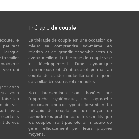
Thérapie
de couple
écoute, le
La thérapie de couple est une occasion de
t peuvent
mieux se comprendre soi-même en
s lorsque
relation et de grandir ensemble vers un
 travailler
avenir meilleur. La thérapie de couple vise
maintenir
le développement d’une dynamique
ervice qui
harmonieuse et d’entraide et permet au
couple de s’aider mutuellement à guérir
de vieilles blessures relationnelles.
gner dans
eux vous
Nos interventions sont basées sur
faire les
l’approche systémique, une approche
fs de vie.
nécessaire dans ce type d’intervention. La
cert avec
thérapie de couple est un moyen de
r certains
résoudre les problèmes et les conflits que
nt de vos
les couples n’ont pas été en mesure de
gérer efficacement par leurs propres
moyens.