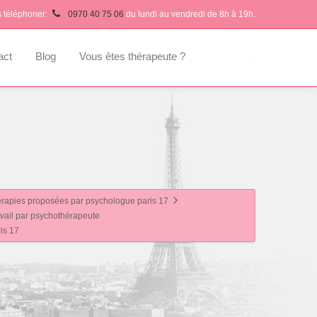
s téléphoner:
0970 40 75 06
du lundi au vendredi de 8h à 19h.
act
Blog
Vous êtes thérapeute ?
érapies proposées par psychologue paris 17
avail par psychothérapeute
is 17