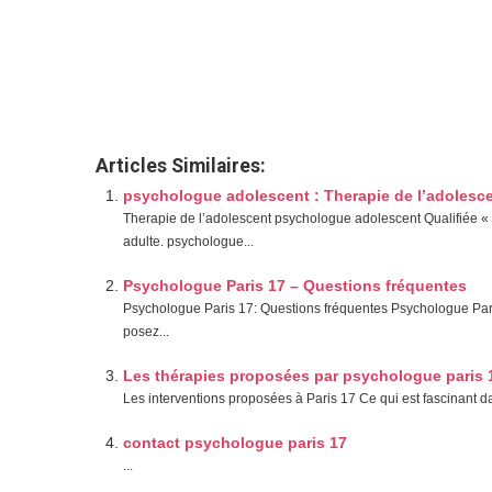
souffrance au travail par psychothérapeute Psychologue 
psychologue Paris 17
psychologue Paris 17
tout d’abord,
voire, d’ailleurs, encore, de plus, quant à, non seulement
Articles Similaires:
psychologue adolescent : Therapie de l’adolesc
Therapie de l’adolescent psychologue adolescent Qualifiée « d
adulte. psychologue...
Psychologue Paris 17 – Questions fréquentes
Psychologue Paris 17: Questions fréquentes Psychologue Par
posez...
Les thérapies proposées par psychologue paris 
Les interventions proposées à Paris 17 Ce qui est fascinant dan
contact psychologue paris 17
...