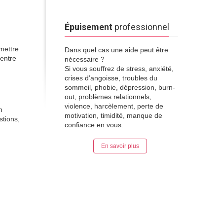
Épuisement
professionnel
 mettre
Dans quel cas une aide peut être
centre
nécessaire ?
Si vous souffrez de stress, anxiété,
crises d’angoisse, troubles du
sommeil, phobie, dépression, burn-
out, problèmes relationnels,
violence, harcèlement, perte de
n
motivation, timidité, manque de
stions,
confiance en vous.
au
En savoir plus
ue
lille
click here
psychologue
ue lille
psychologue