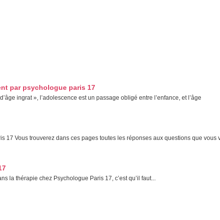
paris 17
 ainsi, notamment
Et, de même que, sans compter que, ainsi que, ensui
, mais encore, de surcroît, en outre
ent par psychologue paris 17
’âge ingrat », l’adolescence est un passage obligé entre l’enfance, et l’âge
is 17 Vous trouverez dans ces pages toutes les réponses aux questions que vous 
17
s la thérapie chez Psychologue Paris 17, c’est qu’il faut...