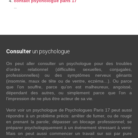
contact psychologue paris 17
...
Consulter
un psychologue
On peut aller consulter un psychologue pour des troubles
d’ordre relationnel (difficultés sexuelles, conjugales,
professionnelles) ou des symptômes nerveux gênants
(insomnie, maux de tête ou de ventre, eczéma…). Ou parce
que l’on souffre, parce qu’on est malheureux, angoissé,
dépendant des autres, ou simplement parce que l’on a
l’impression de ne plus être acteur de sa vie.
Venir voir un psychologue de Psychologues Paris 17 peut aussi
répondre à un problème précis: arrêter de fumer, ou de rougir
en prenant la parole; dépasser un blocage professionnel; se
préparer psychologiquement à un événement stressant à venir.
Mais on peut aussi commencer un travail sur soi par pure