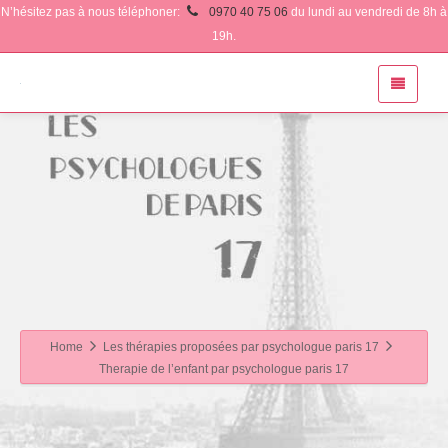
N’hésitez pas à nous téléphoner:
0970 40 75 06
du lundi au vendredi de 8h à
19h.
Home
Les thérapies proposées par psychologue paris 17
Therapie de l’enfant par psychologue paris 17