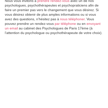
Nous vous invitons à
prendre rendez-vous
avec un de nos
psychologues, psychothérapeutes et psychopraticiens afin de
faire un premier pas vers le changement que vous désirez. Si
vous désirez obtenir de plus amples informations ou si vous
avez des questions, n’hésitez pas à
nous téléphoner
. Vous
pouvez prendre un rendez-vous
par téléphone
ou en
envoyant
un email
au cabinet des Psychologues de Paris 17ème (à
l’attention du psychologue ou psychothérapeute de votre choix).
Therapie de l’enfant
www.paris-
psychologue.fr
psychologue aix
en provence
click
here
psychologue
aix
en
provence
click
here
psychologue
aix
en provence
click here
psychologue
paris
click here
psychologue
marseille
click
here
psychologue marseille
click here
psychologue marseille
click
here
psychologue
marseille
click
here
psychologue
marseille
click here
hypnose
paris
click
here
hypnotherapie
paris
click
here
psychologue bordeaux
hypnose avignon
psychologue
nice
click
here
psychologue
paris
9
psychologue
lille
psychologue
lille
click here
psychologue
paris
14
psychologue
la reunion
psychologue
reunion
psychologue colmar
psychologue
lille
psychologue
nice
psychologue paris
3
psychologue
paris
19
psychologue
nouvelle
caledonie
psychologue
guadeloupe
psychologue
lille
psychologue
paris
5
psychologue
paris
13
psychologue
toulouse
psychologue
toulouse
psychologue paris
14
psychologue
montpellier
psychologue
nice
psychologue strasbourg
psychologue colmar
psychologue lille
psychologue
lille
psychologue annecy
psychologue lille
psychologue lyon
psychologue marseille
psychologue marseille
Therapie de l’enfant par Psychologue paris 17
psychologue Paris 17
psychologue Paris 17
tout d’abord, ainsi,