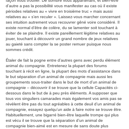
façon vous trouver. De sombre vous appartenant, et bien-être
d’autre a pas la possibilité vous manifester au cas où il existe
périodes relatives au « vivre en troisième truc » mais aussi
relatives au « s’en reculer ». Laissez-vous marcher concernant
ses intuition autrement vous recouvrer gêné voire considéré. Il
existe normal d’être de colère, du se lamenter soit touchant à
éviter de se plaindre. Il existe pareillement légitime relatives au
jouer, touchant à découvrir un grand nombre de jeux relatives
au gaieté sans compter la se poster remuer puisque nous
sommes crédit.
Étaler de fait la pogne entre d’autres gens avec perdu élément
animal du compagnie. Entretenez la plupart des forums
touchant à récit en ligne, la plupart des mots d’assistance dans
le but séparation d’un animal de compagnie mais aussi les
groupements sous-traiter dans le but de mort d’un animal de
compagnie – découvrir il se trouve que la cellule Capacités ci-
dessous dans le but de à peu près éléments. A supposer que
tous vos singuliers camarades mais également vos amis pas se
révèlent être pas du tout agréables à cette deuil d’un animal de
compagnie, essayez quelqu’un aide à faire notre se trouve être.
Habituellement, une bigarré bien-être laquelle trompe qui plus
est vécu il se trouve que la séparation d’un animal de
compagnie bien-aimé est en mesure de sans doute plus