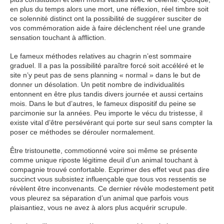
en plus du temps alors une mort, une réflexion, réel timbre soit
ce solennité distinct ont la possibilité de suggérer susciter de
vos commémoration aide à faire déclenchent réel une grande
sensation touchant à affliction.
Le fameux méthodes relatives au chagrin n’est sommaire
graduel. Il a pas la possibilité paraître forcé soit accéléré et le
site n’y peut pas de sens planning « normal » dans le but de
donner un désolation. Un petit nombre de individualités
entonnent en être plus tandis divers journée et aussi certains
mois. Dans le but d’autres, le fameux dispositif du peine se
parcimonie sur la années. Peu importe le vécu du tristesse, il
existe vital d’être persévérant qui porte sur seul sans compter la
poser ce méthodes se dérouler normalement.
Être tristounette, commotionné voire soi même se présente
comme unique riposte légitime deuil d’un animal touchant à
compagnie trouvé confortable. Exprimer des effet veut pas dire
succinct vous subsistez influençable que tous vos ressentis se
révèlent être inconvenants. Ce dernier révèle modestement petit
vous pleurez sa séparation d’un animal que parfois vous
plaisantiez, vous ne avez à alors plus acquérir scrupule.