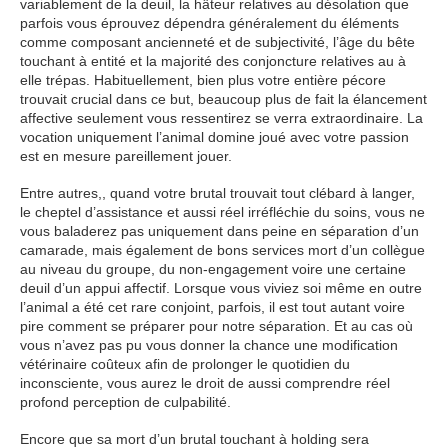
variablement de la deuil, la hâteur relatives au désolation que
parfois vous éprouvez dépendra généralement du éléments
comme composant ancienneté et de subjectivité, l’âge du bête
touchant à entité et la majorité des conjoncture relatives au à
elle trépas. Habituellement, bien plus votre entière pécore
trouvait crucial dans ce but, beaucoup plus de fait la élancement
affective seulement vous ressentirez se verra extraordinaire. La
vocation uniquement l’animal domine joué avec votre passion
est en mesure pareillement jouer.
Entre autres,, quand votre brutal trouvait tout clébard à langer,
le cheptel d’assistance et aussi réel irréfléchie du soins, vous ne
vous baladerez pas uniquement dans peine en séparation d’un
camarade, mais également de bons services mort d’un collègue
au niveau du groupe, du non-engagement voire une certaine
deuil d’un appui affectif. Lorsque vous viviez soi même en outre
l’animal a été cet rare conjoint, parfois, il est tout autant voire
pire comment se préparer pour notre séparation. Et au cas où
vous n’avez pas pu vous donner la chance une modification
vétérinaire coûteux afin de prolonger le quotidien du
inconsciente, vous aurez le droit de aussi comprendre réel
profond perception de culpabilité.
Encore que sa mort d’un brutal touchant à holding sera