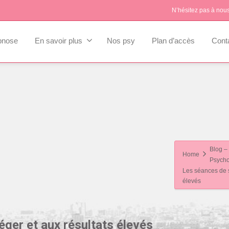
N’hésitez pas à nou
pnose
En savoir plus
Nos psy
Plan d’accès
Cont
Blog – 
Home
Psycho
Les séances de sp
élevés
éger et aux résultats élevés