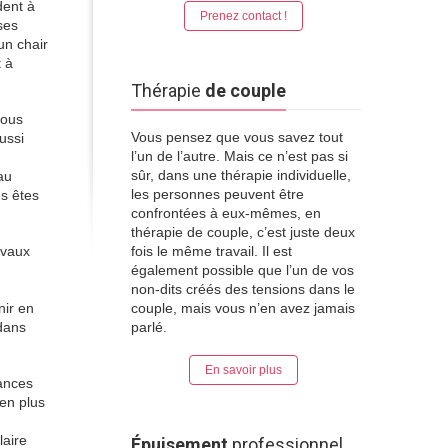
dent à
Prenez contact !
ses
un chair
t à
Thérapie
de couple
vous
Vous pensez que vous savez tout
ussi
l’un de l’autre. Mais ce n’est pas si
sûr, dans une thérapie individuelle,
au
les personnes peuvent être
us êtes
confrontées à eux-mêmes, en
thérapie de couple, c’est juste deux
avaux
fois le même travail. Il est
également possible que l’un de vos
non-dits créés des tensions dans le
nir en
couple, mais vous n’en avez jamais
 dans
parlé.
En savoir plus
sances
en plus
laire
Épuisement
professionnel