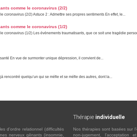
ants comme le coronavirus (2/2)
oronavirus (2/2) Astuce 2 : Admettre ses propres sentiments En effet, le...
ants comme le coronavirus (1/2)
 coronavirus (1/2) Les événements traumatisants, que ce soit une tragédie perso
santé En vue de surmonter unique dépression, il convient de...
rencontré quelqu’un qui se méfie et se méfie des autres, dont la...
Thérapie
individuelle
 d’ordre relationnel (difficultés
Nos thérapies sont basées sur l’
ômes nerveux gênants (insomnie,
non-jugement, l’acceptation e