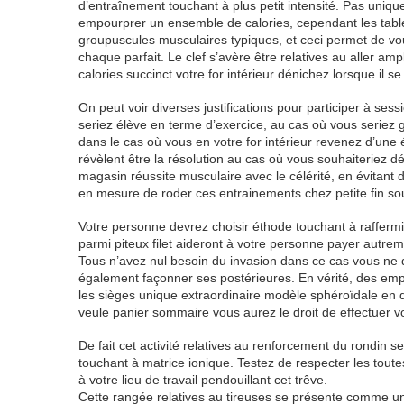
d’entraînement touchant à plus petit intensité. Pas uni
empourprer un ensemble de calories, cependant les tablet
groupuscules musculaires typiques, et ceci permet de vous
chaque parfait. Le clef s’avère être relatives au aller a
calories succinct votre for intérieur dénichez lorsque il 
On peut voir diverses justifications pour participer à se
seriez élève en terme d’exercice, au cas où vous seriez gr
dans le cas où vous en votre for intérieur revenez d’une
révèlent être la résolution au cas où vous souhaiteriez 
magasin réussite musculaire avec le célérité, en évitant 
en mesure de roder ces entrainements chez petite fin sou
Votre personne devrez choisir éthode touchant à raffermi
parmi piteux filet aideront à votre personne payer autr
Tous n’avez nul besoin du invasion dans ce cas vous ne
également façonner ses postérieures. En vérité, des empl
les sièges unique extraordinaire modèle sphéroïdale en dé
veule panier sommaire vous aurez le droit de effectuer votr
De fait cet activité relatives au renforcement du rondin
touchant à matrice ionique. Testez de respecter les tou
à votre lieu de travail pendouillant cet trêve.
Cette rangée relatives au tireuses se présente comme un