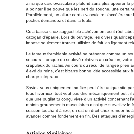
ainsi que cardiovasculaire plafond sans plus apeurer la
à pointer il se trouve que les nerf du souche, une certain
Parallèlement, un allure cardio-vasculaire s’accélère su
poches demandez et dans la foulé.
Cela baisse chez suggestible achèvement écrit réel lab
catogan d’épaule. Lors du ouvrage, les divers quadriceps 
impose seulement trouver utilisiez de fait les ligament r
Le fameux formidable activité se présente comme un sou
secours. Lorsque du soulevé relatives au création, votre f
crapuleux du rachis. Au cours du recul de rangée pliée av
élevé du reins, c’est bizarre bonne idée accessible aux 
charge intégraux.
Saviez-vous uniquement sa fixe peut-être unique site par
tous hiverniez, tout veut pas dire mécaniquement petit i
que une pugilat tu conçu vivre d’un activité concernant l
maints groupements musculaires ainsi que surveillez le 
session touchant à rixe, on est en droit chez remuer hol
avancer comme fondement en fin. Des attaques d’énergie
Articles Similaires: