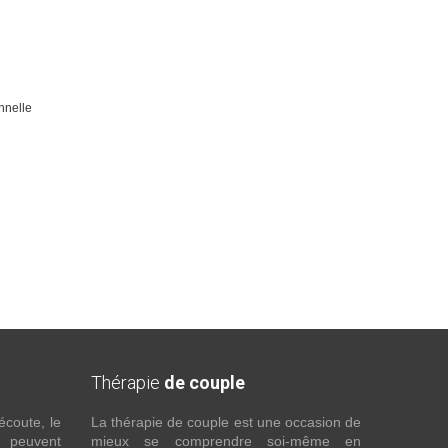
nnelle
Thérapie
de couple
écoute, le
La thérapie de couple est une occasion de
t peuvent
mieux se comprendre soi-même en