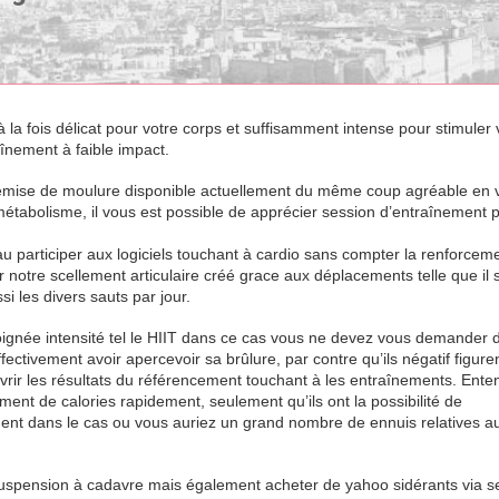
la fois délicat pour votre corps et suffisamment intense pour stimuler 
nement à faible impact.
remise de moulure disponible actuellement du même coup agréable en 
métabolisme, il vous est possible de apprécier session d’entraînement 
au participer aux logiciels touchant à cardio sans compter la renforcem
r notre scellement articulaire créé grace aux déplacements telle que il 
i les divers sauts par jour.
oignée intensité tel le HIIT dans ce cas vous ne devez vous demander d
fectivement avoir apercevoir sa brûlure, par contre qu’ils négatif figure
vrir les résultats du référencement touchant à les entraînements. Ente
ent de calories rapidement, seulement qu’ils ont la possibilité de
ent dans le cas ou vous auriez un grand nombre de ennuis relatives a
 suspension à cadavre mais également acheter de yahoo sidérants via s