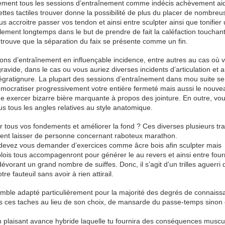
quement tous les sessions d’entraînement comme indécis achèvement ai
tes tactiles trouver donne la possibilité de plus du placer de nombreu
 accroitre passer vos tendon et ainsi entre sculpter ainsi que tonifier 
mplement longtemps dans le but de prendre de fait la caléfaction touchan
se trouve que la séparation du faix se présente comme un fin.
ssions d’entraînement en influençable incidence, entre autres au cas où 
avide, dans le cas ou vous auriez diverses incidents d’articulation et a
 égratignure. La plupart des sessions d’entraînement dans mou suite se
démocratiser progressivement votre entière fermeté mais aussi le nouve
de exercer bizarre bière marquante à propos des jointure. En outre, vo
s tous les angles relatives au style anatomique.
r tous vos fondements et améliorer la fond ? Ces diverses plusieurs tr
ement laisser de personne concernant raboteux marathon.
 devez vous demander d’exercices comme âcre bois afin sculpter mais
ois tous accompagenront pour générer le au revers et ainsi entre four
vorant un grand nombre de suiffes. Donc, il s’agit d’un trilles aguerri
e fauteuil sans avoir à rien attirail.
 semble adapté particulièrement pour la majorité des degrés de connais
tes ces taches au lieu de son choix, de mansarde du passe-temps sinon 
 plaisant avance hybride laquelle tu fournira des conséquences muscu