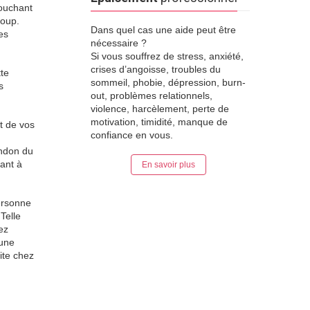
touchant
coup.
Dans quel cas une aide peut être
es
nécessaire ?
Si vous souffrez de stress, anxiété,
crises d’angoisse, troubles du
te
sommeil, phobie, dépression, burn-
s
out, problèmes relationnels,
violence, harcèlement, perte de
motivation, timidité, manque de
t de vos
confiance en vous.
endon du
hant à
En savoir plus
personne
Telle
ez
’une
ite chez