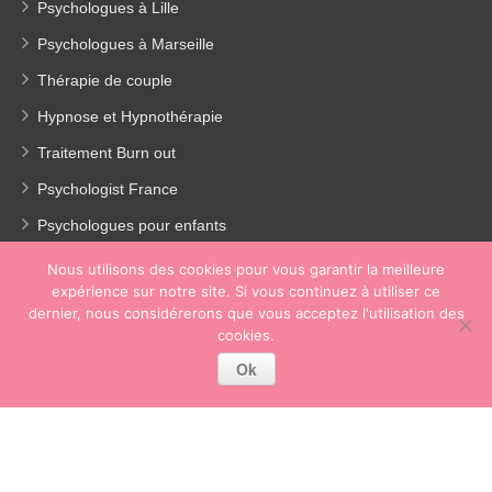
Psychologues à Lille
Psychologues à Marseille
Thérapie de couple
Hypnose et Hypnothérapie
Traitement Burn out
Psychologist France
Psychologues pour enfants
Thérapie de la dépression
Nous utilisons des cookies pour vous garantir la meilleure
expérience sur notre site. Si vous continuez à utiliser ce
Perte de poids
dernier, nous considérerons que vous acceptez l'utilisation des
Coach coaching france
cookies.
Ok
Copyright © 2026
Psychologue Paris 17.
Tous droits réservés.
Privium – Des services qui soutiennent vos soins. Pour
psychologues, psychotherapeutes et hypnotherapeutes.