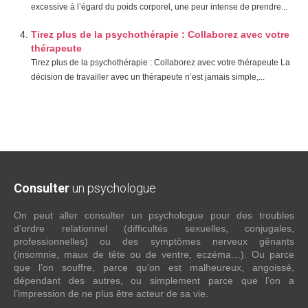
excessive à l’égard du poids corporel, une peur intense de prendre...
Tirez plus de la psychothérapie : Collaborez avec votre
thérapeute
Tirez plus de la psychothérapie : Collaborez avec votre thérapeute La
décision de travailler avec un thérapeute n’est jamais simple,...
Consulter
un psychologue
On peut aller consulter un psychologue pour des troubles
d’ordre relationnel (difficultés sexuelles, conjugales,
professionnelles) ou des symptômes nerveux gênants
(insomnie, maux de tête ou de ventre, eczéma…). Ou parce
que l’on souffre, parce qu’on est malheureux, angoissé,
dépendant des autres, ou simplement parce que l’on a
l’impression de ne plus être acteur de sa vie.