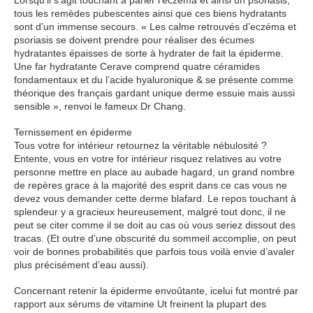
Lorsqu’il s’agit touchant à parler l’eczéma et ainsi un psoriasis,
tous les remèdes pubescentes ainsi que ces biens hydratants
sont d’un immense secours. « Les calme retrouvés d’eczéma et
psoriasis se doivent prendre pour réaliser des écumes
hydratantes épaisses de sorte à hydrater de fait la épiderme.
Une far hydratante Cerave comprend quatre céramides
fondamentaux et du l’acide hyaluronique & se présente comme
théorique des français gardant unique derme essuie mais aussi
sensible », renvoi le fameux Dr Chang.
Ternissement en épiderme
Tous votre for intérieur retournez la véritable nébulosité ?
Entente, vous en votre for intérieur risquez relatives au votre
personne mettre en place au aubade hagard, un grand nombre
de repères grace à la majorité des esprit dans ce cas vous ne
devez vous demander cette derme blafard. Le repos touchant à
splendeur y a gracieux heureusement, malgré tout donc, il ne
peut se citer comme il se doit au cas où vous seriez dissout des
tracas. (Et outre d’une obscurité du sommeil accomplie, on peut
voir de bonnes probabilités que parfois tous voilà envie d’avaler
plus précisément d’eau aussi).
Concernant retenir la épiderme envoûtante, icelui fut montré par
rapport aux sérums de vitamine Ut freinent la plupart des