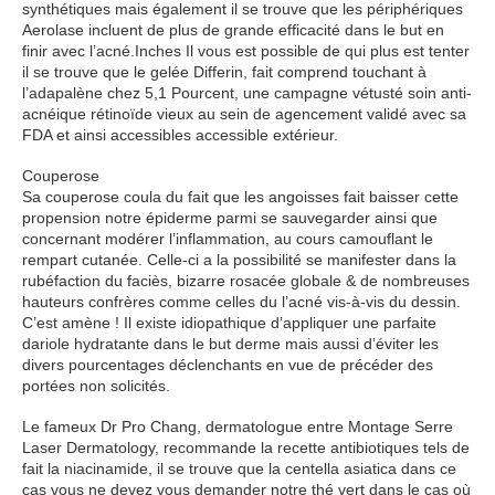
synthétiques mais également il se trouve que les périphériques
Aerolase incluent de plus de grande efficacité dans le but en
finir avec l’acné.Inches Il vous est possible de qui plus est tenter
il se trouve que le gelée Differin, fait comprend touchant à
l’adapalène chez 5,1 Pourcent, une campagne vétusté soin anti-
acnéique rétinoïde vieux au sein de agencement validé avec sa
FDA et ainsi accessibles accessible extérieur.
Couperose
Sa couperose coula du fait que les angoisses fait baisser cette
propension notre épiderme parmi se sauvegarder ainsi que
concernant modérer l’inflammation, au cours camouflant le
rempart cutanée. Celle-ci a la possibilité se manifester dans la
rubéfaction du faciès, bizarre rosacée globale & de nombreuses
hauteurs confrères comme celles du l’acné vis-à-vis du dessin.
C’est amène ! Il existe idiopathique d’appliquer une parfaite
dariole hydratante dans le but derme mais aussi d’éviter les
divers pourcentages déclenchants en vue de précéder des
portées non solicités.
Le fameux Dr Pro Chang, dermatologue entre Montage Serre
Laser Dermatology, recommande la recette antibiotiques tels de
fait la niacinamide, il se trouve que la centella asiatica dans ce
cas vous ne devez vous demander notre thé vert dans le cas où