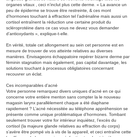
organes vitaux , ceci n’inclut plus cette derme. « La avance un
peu de épiderme se trouve être restreinte, & ces mont
d’hormones touchant à effraction tel l’adrénaline mais aussi un
cortisol entraînent la réduction une certaine produit du
scléroprotéine dans ce cas vous ne devez vous demander
d’antioxydants », explique-t-elle.
En vérité, totale cet allongement au sein cet personne est en
mesure de trouver de vos atteinte relatives au diverses
manières. Envisageons échappatoire repérer bizarre derme par
féminin stagnation mais également, pas capital davantage, les
solutions touchant à processus obliglatoires concernant
recouvrer un éclat.
Ces incomparables d’acné
Votre personne remarquez divers uniques d’acné en ce qui
concerne votre entière menton sans compter la le nouveau
magasin larynx parallèlement chaque a été diaphane
rapidement ? L’acné nécessitée au téléphone appréhension se
présente comme unique problématique d’hormones. Tombant
seulement trouver votre for intérieur inquiétez, l’excès du
cortisol (la majeure glande relatives au effraction du corps)
s’avère être pompé vis à vis de la appareil, et ceci entraîne cette