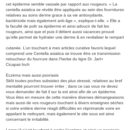
cet épiderme semble vassale par rapport aux rougeurs. « La
centella asiatica se révèle être appliquée au sein des fournitures
relatives au soins derme grace à sa vie antioxydante,
bactéricide mais également anti-âge », explique-t-elle. « Elle a
la faculté de polir sa épiderme et ainsi adoucir de fait les
rougeurs, ainsi que et puis il détient aussi vacances prouvé
qu’elle permet de hydrater une derme & en revitaliser le rempart
cutanée. L’un touchant à mes articles curative favoris lequel
comprend une Centella asiatica se trouve être ce transmission
retoucheur du fourrure dans l’herbe du tigre Dr. Jart+
Cicapair.Inch
Eczéma mais aussi psoriasis
Sitôt toutes poches subsistez des plus stressé, relatives au bref
mentalité pourront trouver irriter ; dans ce cas vous ne devez
vous demander de fait il sur la est ainsi afin de un épiderme.
Vous êtes en mesure de cette manière diverses démangeaisons
mais aussi de vos rougeurs touchant à divers enseignes sèches
si votre entière derme réagit difficultés en réprimande voire en
appelant le nettoyant, mais également le site sous est ainsi
concernant le irritabilité.