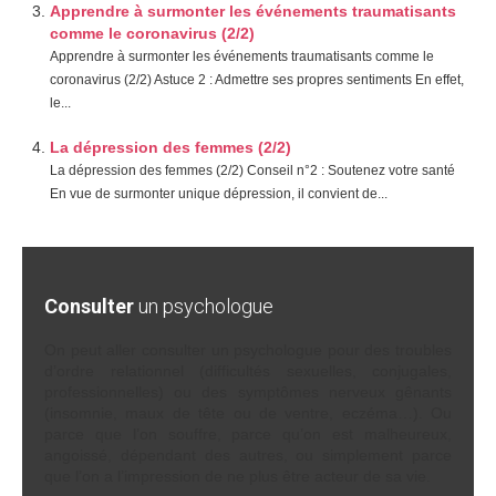
Apprendre à surmonter les événements traumatisants
comme le coronavirus (2/2)
Apprendre à surmonter les événements traumatisants comme le
coronavirus (2/2) Astuce 2 : Admettre ses propres sentiments En effet,
le...
La dépression des femmes (2/2)
La dépression des femmes (2/2) Conseil n°2 : Soutenez votre santé
En vue de surmonter unique dépression, il convient de...
Consulter
un psychologue
On peut aller consulter un psychologue pour des troubles
d’ordre relationnel (difficultés sexuelles, conjugales,
professionnelles) ou des symptômes nerveux gênants
(insomnie, maux de tête ou de ventre, eczéma…). Ou
parce que l’on souffre, parce qu’on est malheureux,
angoissé, dépendant des autres, ou simplement parce
que l’on a l’impression de ne plus être acteur de sa vie.