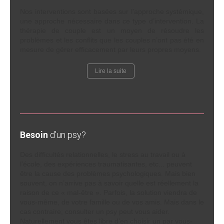
Nos interventions sont basées sur l’approche systémique,
une approche nécessaire dans ce type d’intervention. La
thérapie de couple est un moyen de résoudre les
problèmes et les conflits que les couples n’ont pas été en
mesure de gérer efficacement par leurs propres moyens.
Lire la suite
Besoin
d’un psy?
Des difficultés relationnelles, le stress au travail ou à
l’école, des expériences traumatisantes, etc... peuvent
être la cause des problèmes psychologiques. Mais bien
souvent, on n’arrive pas à savoir quelle est réellement la
raison de ce « mal-être ». Parfois, la solution viendra de
vous-même, de votre famille ou de vos amis. Mais dans le
cas contraire; consulter un psy peut vous aider.
Naturellement vous êtes libre d’en choisir un par vous-