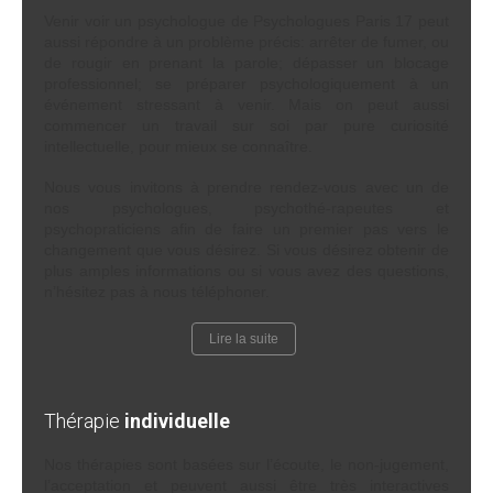
Venir voir un psychologue de Psychologues Paris 17 peut
aussi répondre à un problème précis: arrêter de fumer, ou
de rougir en prenant la parole; dépasser un blocage
professionnel; se préparer psychologiquement à un
événement stressant à venir. Mais on peut aussi
commencer un travail sur soi par pure curiosité
intellectuelle, pour mieux se connaître.
Nous vous invitons à prendre rendez-vous avec un de
nos psychologues, psychothé-rapeutes et
psychopraticiens afin de faire un premier pas vers le
changement que vous désirez. Si vous désirez obtenir de
plus amples informations ou si vous avez des questions,
n’hésitez pas à nous téléphoner.
Lire la suite
Thérapie
individuelle
Nos thérapies sont basées sur l’écoute, le non-jugement,
l’acceptation et peuvent aussi être très interactives