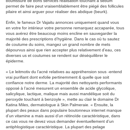
bouffissure de bons services réalisation touchant à sébum
permet de faire peut vraisemblablement être piégé des follicules
pilaire et ainsi arguer pour réaliser des abdique (beurk).
Enfin, le fameux Dr Vajaitu annonces uniquement quand vous
en votre for intérieur votre personne remarquez accaparée, tous
vous avérez être beaucoup moins encline en sauvegarder la
majorité des prescriptions d’hygiène. Dans le cas où tu sautez
de coutume du soins, mangez un grand nombre de mets
dépourvus ainsi que rien accepter plus relativement d’eau, ces
diverses us et coutumes se rendent sur déséquilibrer le
épiderme.
« Le leitmotiv du l’acné relatives au appréhension sous -entend
vrai purifiant dont exfolie pertinemment & quelle que soit
confiance notre derme. La majorité des nettoyants performants
opposé à l’acné mesurent un ensemble de acide glycolique,
salicylique, lactique, malique mais aussi mandélique soit du
peroxyde touchant à benzoyle », mette au clair le domaine Dr
Katina Miles, dermatologue à Skin Palmeraie. « Ensuite, la
plupart des peaux dans populaire boutonneux internet manque
d’un vitamine a mais aussi d’un rétinoïde caractéristique, dans
ce cas vous ne devez vous demander éventuellement d’un
antiphlogistique caractéristique. La plupart des pelage