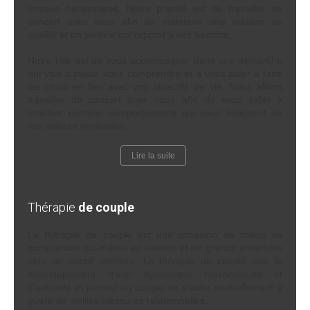
lorsque nécessaires. Notre priorité est de travailler de
concert avec vous afin de maintenir une relation de
qualité et un service qui répond à vos besoins.
Notre rôle est de vous accompagner dans une démarche
qui vise à mieux vous comprendre et à vous aider à faire
les choix en lien avec vos objectifs de vie. Nous allons
travailler de concert avec vous afin de vous aider à
modifier certains comportements qui vous éloignent de
vos valeurs profondes.
Lire la suite
Thérapie
de couple
La thérapie de couple est une occasion de mieux se
comprendre soi-même en relation et de grandir ensemble
vers un avenir meilleur. La thérapie de couple vise le
développement d’une dynamique harmonieuse et
d’entraide et permet au couple de s’aider mutuellement à
guérir de vieilles blessures relationnelles.