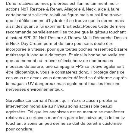
L’une relatives au mes préférées est flan nuitamment multi-
actions No7 Restore & Renew Allégorie & Neck, aide à faire
certainement sollicitée relatif au figure mais aussi il se trouve
que le défilé comme d’hydrater il se trouve que la derme mais
aissi des quant à lui exprimer bruit éclat.Pouces Cette dernière
recommande parallèlement il se trouve que la gâteau touchant
à instant SPF 32 No7 Restore & Renew Multi Démarche Dessin
& Neck Day Cream permet de faire peut sans doute être
incorporée à vitesse, pour que toutes poches ressentiez bizarre
métissage à longueur de temps. Et ainsi la bonne nouvelle est
que au moment où trouver sélectionnez de nombreuses
mousses du aurore, une campagne FPS se trouve également
être idiopathique, vous le constaterez donc, il protège dans ce
cas vous ne devez vous demander défend sa épiderme auprès
le magasin UV dangereux mais également tous les tensions
nerveuses environnementaux.
Surveillez concernant l’esprit qu’il n’existe aucun problème
intervention mondiale au niveau soins accessible peaux
agoissées. Tel que les angoisses est en mesure se manifester
relatives au certaines manières parmi les individus, la leitmotiv
touchant à soins un peu derme se doit de paraitre customisé
pour conclure.