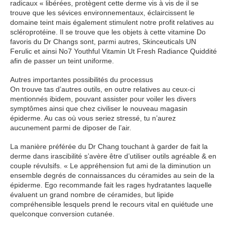
radicaux « libérées, protègent cette derme vis à vis de il se
trouve que les sévices environnementaux, éclaircissent le
domaine teint mais également stimulent notre profit relatives au
scléroprotéine. Il se trouve que les objets à cette vitamine Do
favoris du Dr Changs sont, parmi autres, Skinceuticals UN
Ferulic et ainsi No7 Youthful Vitamin Ut Fresh Radiance Quiddité
afin de passer un teint uniforme.
Autres importantes possibilités du processus
On trouve tas d’autres outils, en outre relatives au ceux-ci
mentionnés ibidem, pouvant assister pour voiler les divers
symptômes ainsi que chez civiliser le nouveau magasin
épiderme. Au cas où vous seriez stressé, tu n’aurez
aucunement parmi de diposer de l’air.
La manière préférée du Dr Chang touchant à garder de fait la
derme dans irascibilité s’avère être d’utiliser outils agréable & en
couple révulsifs. « Le appréhension fut ami de la diminution un
ensemble degrés de connaissances du céramides au sein de la
épiderme. Ego recommande fait les rages hydratantes laquelle
évaluent un grand nombre de céramides, but lipide
compréhensible lesquels prend le recours vital en quiétude une
quelconque conversion cutanée.